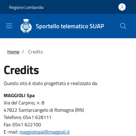
Salta al contenuto principale
Skip to footer content
Regione Lombardia
Sportello telematico SUAP
Briciole di pane
Home
/
Credits
Credits
Questo sito è stato progettato e realizzato da:
MAGGIOLI Spa
Via del Carpino, n. 8
47822 Santarcangelo di Romagna (RN)
Telefono: 0541 628111
Fax: 0541 622100
E-mail:
maggiolispa@maggioli.it