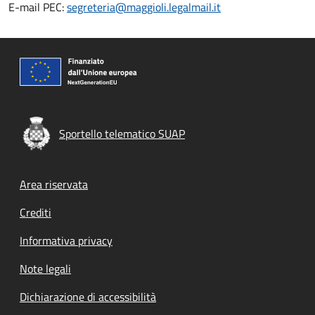
E-mail PEC:
segreteria@maggioli.legalmail.it
Sportello telematico SUAP
Footer menu
Area riservata
Crediti
Informativa privacy
Note legali
Dichiarazione di accessibilità