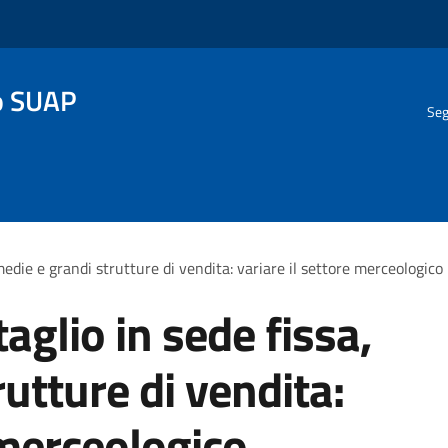
co SUAP
Seg
edie e grandi strutture di vendita: variare il settore merceologico
aglio in sede fissa,
utture di vendita:
 merceologico