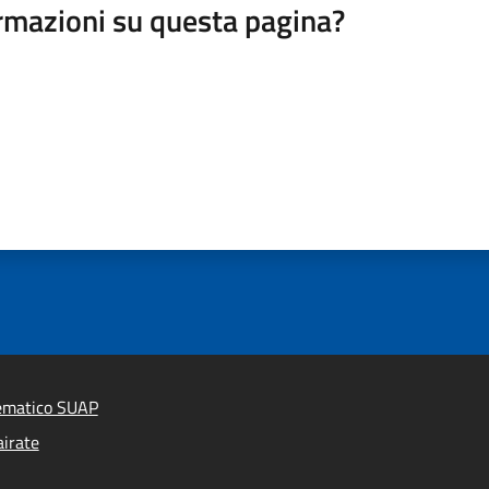
rmazioni su questa pagina?
lematico SUAP
irate