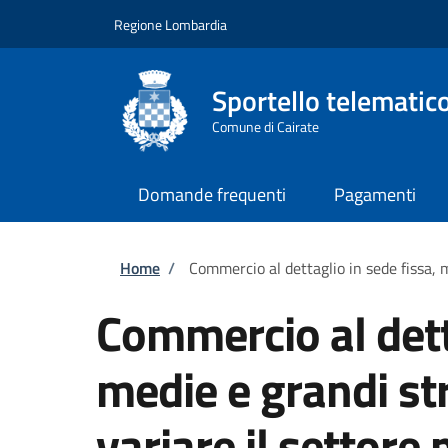
Salta al contenuto principale
Skip to footer content
Regione Lombardia
Sportello telemati
Comune di Cairate
Domande frequenti
Pagamenti
Briciole di pane
Home
/
Commercio al dettaglio in sede fissa, m
Commercio al dett
medie e grandi str
variare il settore